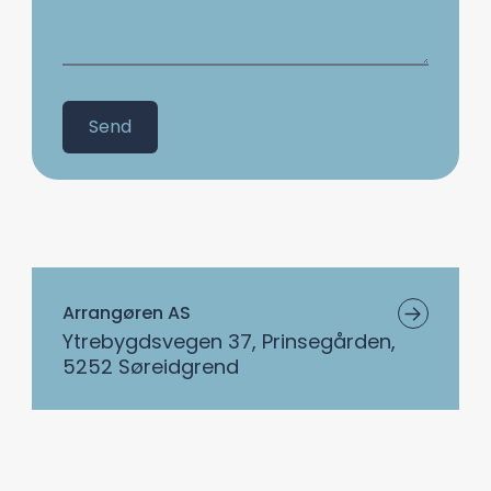
Send
Arrangøren AS
Ytrebygdsvegen 37, Prinsegården,
5252 Søreidgrend